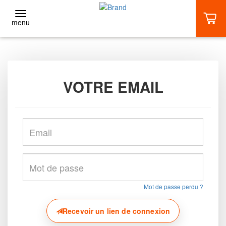
menu
RETOUR
Adultes
VOTRE EMAIL
BASIC (1 VOL)
DÉCOUVERTE (2 VOLS)
EXTRÊME (3 VOLS ET +)
Mot de passe perdu ?
STAGES
Recevoir un lien de connexion
AIRFLYER +