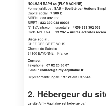
NOLHAN RAPH 64 (FLY-MACHINE)
Forme juridique :
SAS – Société par Actions Simpl
AGENDA TUNNEL
Capital social :
7 500 €
SIREN :
833 392 038
SIRET :
833 392 038 00026
ACCUEIL
N° TVA intracommunautaire :
FR59 833 392 038
Code APE / NAF :
93.29Z – Autres activités récréa
Siège social :
CHEZ OFFICE ET VOUS
Chemin de Sabalce
64100 BAYONNE – France
Contact :
Téléphone :
07 82 25 36 07
E-mail :
contact@airfly-aquitaine.fr
Représentante légale :
Mr Valere Raphael
2. Hébergeur du sit
Le site Airfly Aquitaine est hébergé par :