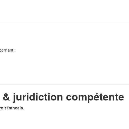
cernant :
e & juridiction compétente
roit français
.