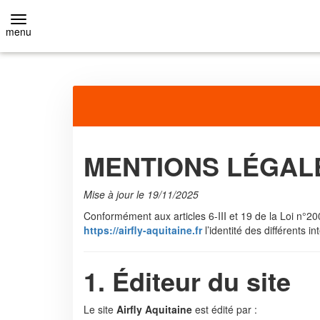
menu
RETOUR
Adultes
BASIC (1 VOL)
MENTIONS LÉGALE
DÉCOUVERTE (2 VOLS)
Mise à jour le 19/11/2025
Conformément aux articles 6-III et 19 de la Loi n°20
EXTRÊME (3 VOLS ET +)
https://airfly-aquitaine.fr
l’identité des différents i
STAGES
1. Éditeur du site
AIRFLYER +
Le site
Airfly Aquitaine
est édité par :