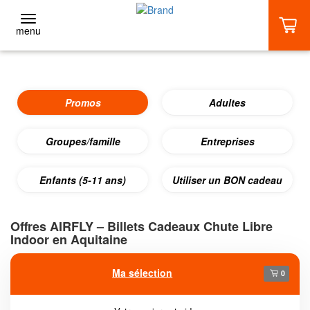
menu
RETOUR
Promos
Adultes
Adultes
BASIC (1 VOL)
Groupes/famille
Entreprises
Enfants (5-11 ans)
DÉCOUVERTE (2 VOLS)
Utiliser un BON cadeau
EXTRÊME (3 VOLS ET +)
Offres AIRFLY – Billets Cadeaux Chute Libre
Indoor en Aquitaine
STAGES
Ma sélection
0
AIRFLYER +