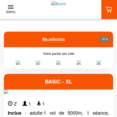
menu
RETOUR
Ma sélection
0
Adultes
BASIC (1 VOL)
Votre panier est vide
DÉCOUVERTE (2 VOLS)
BASIC - XL
EXTRÊME (3 VOLS ET +)
STAGES
2'
1
1
: adulte:1 vol de 5000m, 1 séance,
Inclus
AIRFLYER +